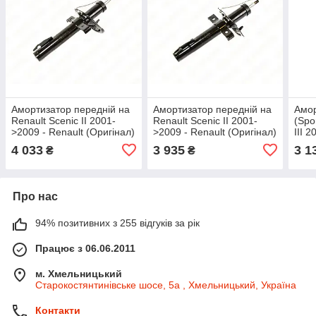
Амортизатор передній на
Амортизатор передній на
Амор
Renault Scenic II 2001-
Renault Scenic II 2001-
(Spo
>2009 - Renault (Оригінал)
>2009 - Renault (Оригінал)
III 
- 8200851838
- 8200851839
(Ори
4 033
3 935
3 1
₴
₴
Про нас
94% позитивних з 255 відгуків за рік
Працює з 06.06.2011
м. Хмельницький
Старокостянтинівське шосе, 5а , Хмельницький, Україна
Контакти