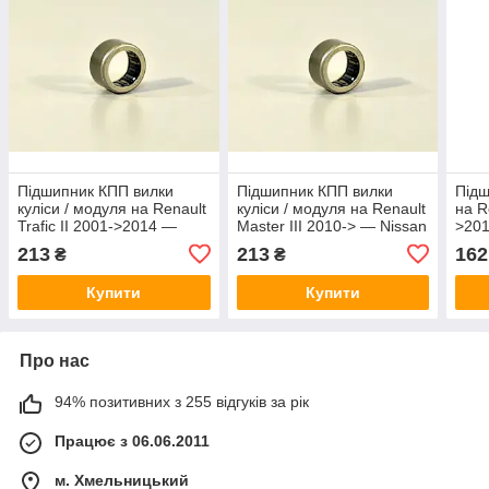
Підшипник КПП вилки
Підшипник КПП вилки
Підш
куліси / модуля на Renault
куліси / модуля на Renault
на R
Trafic II 2001->2014 —
Master III 2010-> — Nissan
>201
Nissan (Оригінал) - 32553-
(Оригінал) - 32553-00QAA
- 3
213
213
162
₴
₴
00QAA
Купити
Купити
Про нас
94% позитивних з 255 відгуків за рік
Працює з 06.06.2011
м. Хмельницький