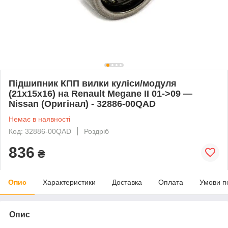
Підшипник КПП вилки куліси/модуля
(21х15х16) на Renault Megane II 01->09 —
Nissan (Оригінал) - 32886-00QAD
Немає в наявності
Код: 32886-00QAD
Роздріб
836
₴
Опис
Характеристики
Доставка
Оплата
Умови п
Опис