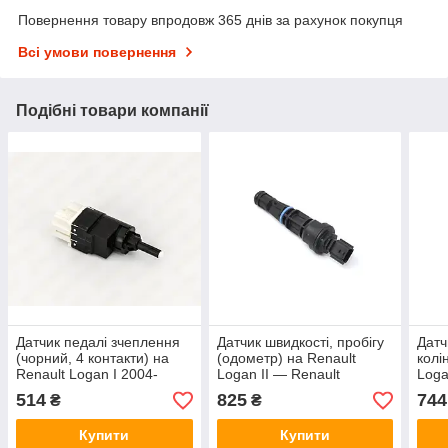
Повернення товару впродовж 365 днів за рахунок покупця
Всі умови повернення
Подібні товари компанії
Датчик педалі зчеплення
Датчик швидкості, пробігу
Датч
(чорний, 4 контакти) на
(одометр) на Renault
колі
Renault Logan I 2004-
Logan II — Renault
Loga
>2012 — Nissan
(Оригінал) - 8200547283
Vern
514
825
744
₴
₴
(Оригінал) - 25320-00Q0C
Купити
Купити