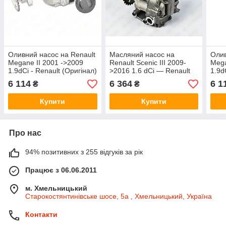
Оливний насос на Renault
Масляний насос на
Олив
Megane II 2001 ->2009
Renault Scenic III 2009-
Mega
1.9dCi - Renault (Оригінал)
>2016 1.6 dCi — Renault
1.9d
- 150108716R
(Оригінал) - 150001650R
— 1
6 114
6 364
6 1
₴
₴
Купити
Купити
Про нас
94% позитивних з 255 відгуків за рік
Працює з 06.06.2011
м. Хмельницький
Старокостянтинівське шосе, 5а , Хмельницький, Україна
Контакти