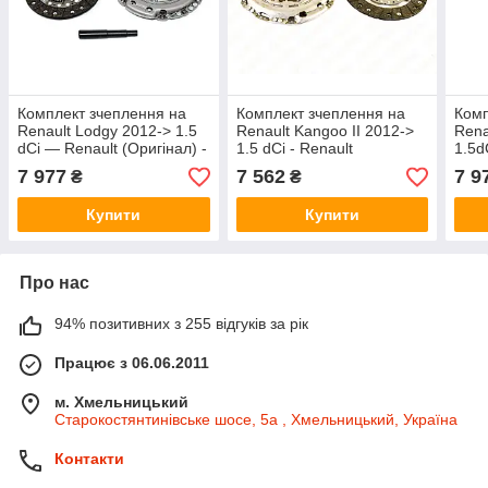
Комплект зчеплення на
Комплект зчеплення на
Комп
Renault Lodgy 2012-> 1.5
Renault Kangoo II 2012->
Rena
dCi — Renault (Оригінал) -
1.5 dCi - Renault
1.5d
302057302R
(Оригінал) - 302053931R
(Ори
7 977
7 562
7 9
₴
₴
Купити
Купити
Про нас
94% позитивних з 255 відгуків за рік
Працює з 06.06.2011
м. Хмельницький
Старокостянтинівське шосе, 5а , Хмельницький, Україна
Контакти