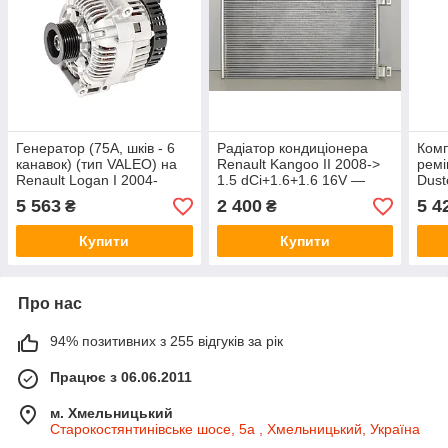
Генератор (75A, шків - 6
Радіатор кондиціонера
Комп
канавок) (тип VALEO) на
Renault Kangoo II 2008->
ремі
Renault Logan I 2004-
1.5 dCi+1.6+1.6 16V —
Dust
>2012 1.5dCi - AS-PL -
Thermotec (Китай) -
dCi 
5 563
2 400
5 4
₴
₴
A3288
KTT110360
119
Купити
Купити
Про нас
94% позитивних з 255 відгуків за рік
Працює з 06.06.2011
м. Хмельницький
Старокостянтинівське шосе, 5а , Хмельницький, Україна