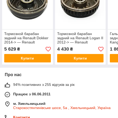
Тормозной барабан
Тормозной барабан
Галь
задний на Renault Dokker
задний на Renault Logan II
задн
2014-> — Renault
2012-> — Renault
Kang
(Оригинал) - 432006307R
(Оригинал) - 432003429R
Meyl
5 629
4 430
1 8
₴
₴
155
Купити
Купити
Про нас
94% позитивних з 255 відгуків за рік
Працює з 06.06.2011
м. Хмельницький
Старокостянтинівське шосе, 5а , Хмельницький, Україна
Контакти