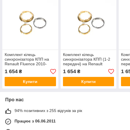
Комплект кілець
Комплект кілець
Комп
синхронізатора КПП на
синхронізатора КПП (1-2
синх
Renault Fluence 2010-
передачі) на Renault
пере
>2016 — Renault
Captur 2013-> — Renault
Mega
1 654
1 654
1 6
₴
₴
(Оригінал) - 7701476657
(Оригінал) - 7701476657
Rena
770
Купити
Купити
Про нас
94% позитивних з 255 відгуків за рік
Працює з 06.06.2011