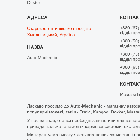
Duster
+380 (67)
Старокостянтинівське шосе, 5а,
відділ пр
Хмельницький, Україна
+380 (50)
відділ пр
+380 (73)
Auto-Mechanic
відділ пр
+380 (68)
відділ по
Максим Б
Ласкаво просимо до
Auto-Mechanic
- магазину автоз
популярні моделі, такі як Trafic, Kangoo, Dokker, Maste
У нас ви знайдете всі необхідні запчастини для вашого
приводи, гальма, елементи кермової системи, системи
Ми гарантуємо високу якість всіх наших запчастин і п