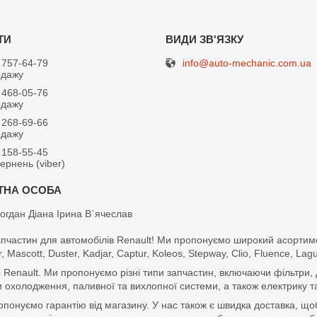
info@auto-mechanic.com.ua
 757-64-79
одажу
 468-05-76
одажу
 268-69-66
одажу
 158-55-45
вернень (viber)
огдан Діана Ірина В`ячеслав
апчастин для автомобілів Renault! Ми пропонуємо широкий асортим
r, Mascott, Duster, Kadjar, Captur, Koleos, Stepway, Clio, Fluence, La
 Renault. Ми пропонуємо різні типи запчастин, включаючи фільтри, д
 охолодження, паливної та вихлопної системи, а також електрику та
ропонуємо гарантію від магазину. У нас також є швидка доставка, 