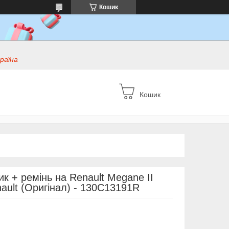
Кошик
раїна
Кошик
к + ремінь на Renault Megane II
ault (Оригінал) - 130C13191R