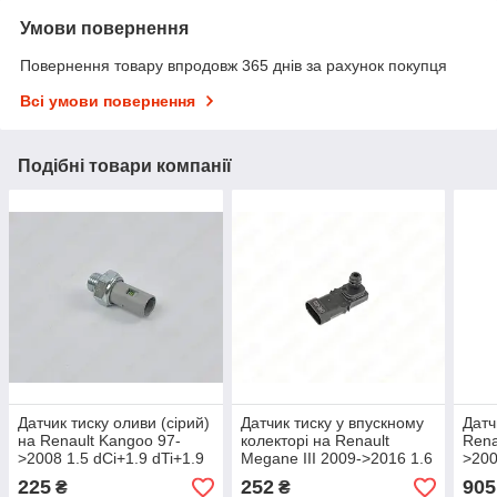
Умови повернення
Повернення товару впродовж 365 днів за рахунок покупця
Всі умови повернення
Подібні товари компанії
Датчик тиску оливи (сірий)
Датчик тиску у впускному
Датч
на Renault Kangoo 97-
колекторі на Renault
Rena
>2008 1.5 dCi+1.9 dTi+1.9
Megane III 2009->2016 1.6
>200
dCi+1.4 - FAE (Іспанія) -
16V - NTY - ECM-RE-003
dCi 
225
252
905
₴
₴
FAE12636
820