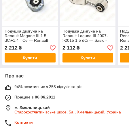
Подушка двигуна на
Подушка двигуна на
Поду
Renault Megane III 1.5
Renault Laguna III 2007-
Rena
dCi+1.4 TCe — Renault
>2015 1.5 dCi — Sasic -
Rena
(Оригінал) - 113560009R
SAS2704031
113
2 212
2 112
2 2
₴
₴
Купити
Купити
Про нас
94% позитивних з 255 відгуків за рік
Працює з 06.06.2011
м. Хмельницький
Старокостянтинівське шосе, 5а , Хмельницький, Україна
Контакти