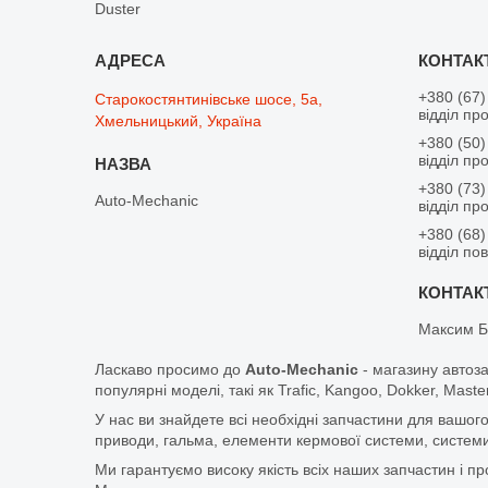
Duster
+380 (67)
Старокостянтинівське шосе, 5а,
відділ пр
Хмельницький, Україна
+380 (50)
відділ пр
+380 (73)
Auto-Mechanic
відділ пр
+380 (68)
відділ по
Максим Б
Ласкаво просимо до
Auto-Mechanic
- магазину автоз
популярні моделі, такі як Trafic, Kangoo, Dokker, Maste
У нас ви знайдете всі необхідні запчастини для вашого
приводи, гальма, елементи кермової системи, системи
Ми гарантуємо високу якість всіх наших запчастин і п