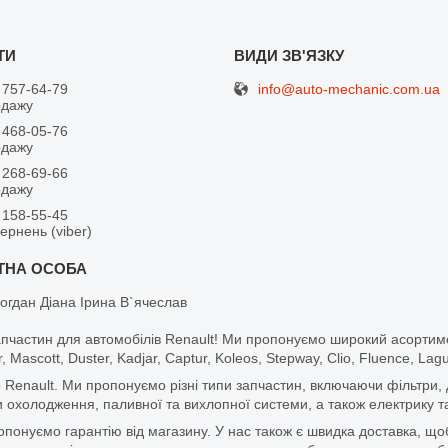
info@auto-mechanic.com.ua
 757-64-79
одажу
 468-05-76
одажу
 268-69-66
одажу
 158-55-45
вернень (viber)
огдан Діана Ірина В`ячеслав
апчастин для автомобілів Renault! Ми пропонуємо широкий асортим
r, Mascott, Duster, Kadjar, Captur, Koleos, Stepway, Clio, Fluence, La
 Renault. Ми пропонуємо різні типи запчастин, включаючи фільтри, д
 охолодження, паливної та вихлопної системи, а також електрику та
ропонуємо гарантію від магазину. У нас також є швидка доставка, 