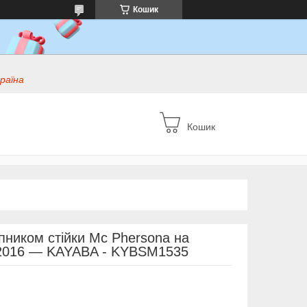
Кошик
раїна
Кошик
ником стійки Mc Phersona на
->2016 — KAYABA - KYBSM1535