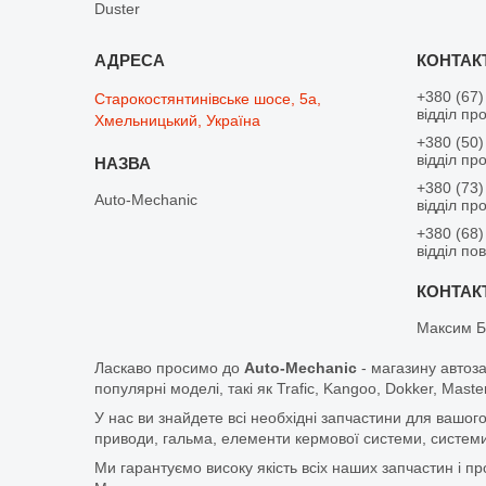
Duster
+380 (67)
Старокостянтинівське шосе, 5а,
відділ пр
Хмельницький, Україна
+380 (50)
відділ пр
+380 (73)
Auto-Mechanic
відділ пр
+380 (68)
відділ по
Максим Б
Ласкаво просимо до
Auto-Mechanic
- магазину автоз
популярні моделі, такі як Trafic, Kangoo, Dokker, Maste
У нас ви знайдете всі необхідні запчастини для вашого
приводи, гальма, елементи кермової системи, системи
Ми гарантуємо високу якість всіх наших запчастин і п