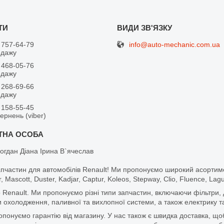
info@auto-mechanic.com.ua
 757-64-79
одажу
 468-05-76
одажу
 268-69-66
одажу
 158-55-45
вернень (viber)
огдан Діана Ірина В`ячеслав
апчастин для автомобілів Renault! Ми пропонуємо широкий асортим
r, Mascott, Duster, Kadjar, Captur, Koleos, Stepway, Clio, Fluence, La
 Renault. Ми пропонуємо різні типи запчастин, включаючи фільтри, д
 охолодження, паливної та вихлопної системи, а також електрику та
ропонуємо гарантію від магазину. У нас також є швидка доставка, 