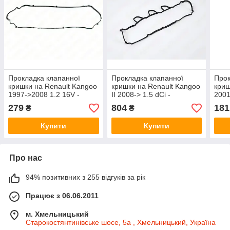
Прокладка клапанної
Прокладка клапанної
Прок
кришки на Renault Kangoo
кришки на Renault Kangoo
криш
1997->2008 1.2 16V -
II 2008-> 1.5 dCi -
2001
Corteco - 440239P
ElringKlinger - EL310220
Elri
279
804
181
₴
₴
Купити
Купити
Про нас
94% позитивних з 255 відгуків за рік
Працює з 06.06.2011
м. Хмельницький
Старокостянтинівське шосе, 5а , Хмельницький, Україна