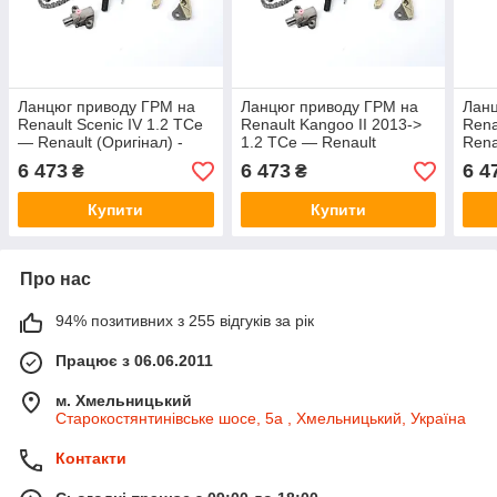
Ланцюг приводу ГРМ на
Ланцюг приводу ГРМ на
Ланц
Renault Scenic IV 1.2 TCe
Renault Kangoo II 2013->
Rena
— Renault (Оригінал) -
1.2 TCe — Renault
Rena
130C12345R
(Оригінал) - 130C12345R
130
6 473
6 473
6 4
₴
₴
Купити
Купити
Про нас
94% позитивних з 255 відгуків за рік
Працює з 06.06.2011
м. Хмельницький
Старокостянтинівське шосе, 5а , Хмельницький, Україна
Контакти