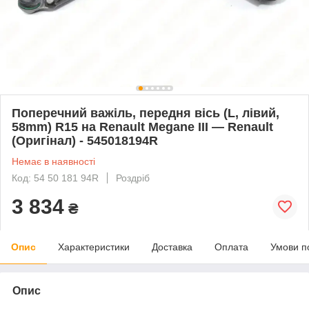
Поперечний важіль, передня вісь (L, лівий,
58mm) R15 на Renault Megane III — Renault
(Оригінал) - 545018194R
Немає в наявності
Код: 54 50 181 94R
Роздріб
3 834
₴
Опис
Характеристики
Доставка
Оплата
Умови п
Опис