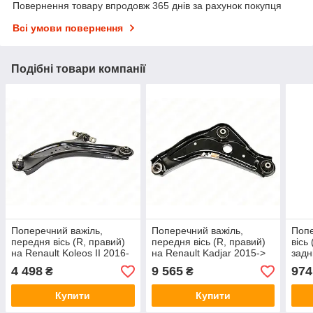
Повернення товару впродовж 365 днів за рахунок покупця
Всі умови повернення
Подібні товари компанії
Поперечний важіль,
Поперечний важіль,
Попе
передня вісь (R, правий)
передня вісь (R, правий)
вісь
на Renault Koleos II 2016-
на Renault Kadjar 2015->
задн
> - Renault (Оригінал) -
— Renault (Оригінал) -
2011
4 498
9 565
974
₴
₴
545005HA0A
545004EA0B
ABS
Купити
Купити