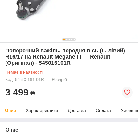
Поперечний важіль, передня вісь (L, лівий)
R16/17 на Renault Megane III — Renault
(Оригінал) - 545016101R
Немає в наявності
Код: 54 50 161 01R
Роздріб
3 499
₴
Опис
Характеристики
Доставка
Оплата
Умови п
Опис