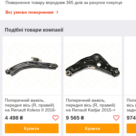
Повернення товару впродовж 365 днів за рахунок покупця
Всі умови повернення
Подібні товари компанії
Поперечний важіль,
Поперечний важіль,
Попе
передня вісь (R, правий)
передня вісь (R, правий)
вісь
на Renault Koleos II 2016-
на Renault Kadjar 2015->
задн
> - Renault (Оригінал) -
— Renault (Оригінал) -
2011
4 498
9 565
974
₴
₴
545005HA0A
545004EA0B
ABS
Купити
Купити