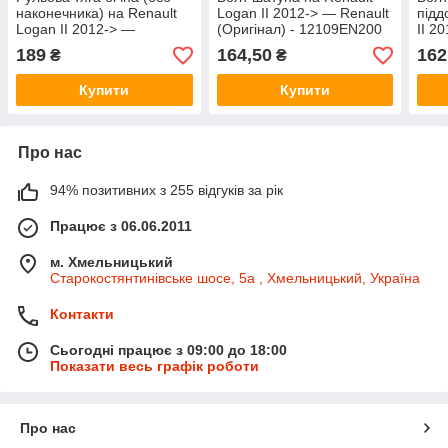
наконечника) на Renault
Logan II 2012-> — Renault
підд
Logan II 2012-> —
(Оригінал) - 12109EN200
II 2
MaxGear - MGZ-208021
(Ори
189
164,50
162
₴
₴
Купити
Купити
Про нас
94% позитивних з 255 відгуків за рік
Працює з 06.06.2011
м. Хмельницький
Старокостянтинівське шосе, 5а , Хмельницький, Україна
Контакти
Сьогодні працює з 09:00 до 18:00
Показати весь графік роботи
Про нас