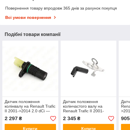
Повернення товару впродовж 365 днів за рахунок покупця
Всі умови повернення
Подібні товари компанії
Датчик положення
Датчик положення
Датч
колінвалу на Renault Trafic
колінчастого валу на
Renau
II 2001->2014 2.0 dCi —
Renault Trafic II 2001-
>201
Nissan (Оригінал) - 23731-
>2014 2.5 dCi — Renault
Rena
2 297
2 345
905
₴
₴
00Q0D
(Оригінал) - 7701477748
820
Купити
Купити