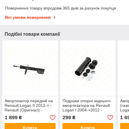
Повернення товару впродовж 365 днів за рахунок покупця
Всі умови повернення
Подібні товари компанії
Амортизатор передній на
Подушки опорні заднього
Амор
Renault Logan II 2012-> -
амортизатора на Renault
(газ
Renault (Оригінал) -
Logan I 2004->2012 -
Loga
543022905R
ASAM - 30377
Rena
1 899
299
1 6
₴
₴
600
Купити
Купити