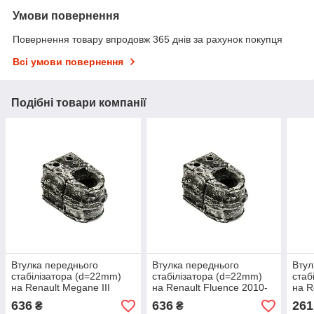
Умови повернення
Повернення товару впродовж 365 днів за рахунок покупця
Всі умови повернення
Подібні товари компанії
Втулка переднього
Втулка переднього
Втул
стабілізатора (d=22mm)
стабілізатора (d=22mm)
стаб
на Renault Megane III
на Renault Fluence 2010-
на R
2009->2016 — Renault
>2016 — Renault
>201
636
636
261
₴
₴
(Оригінал) - 546120007R
(Оригінал) - 546120007R
(Ори