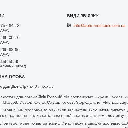
info@auto-mechanic.com.ua
 757-64-79
одажу
 468-05-76
одажу
 268-69-66
одажу
 158-55-45
вернень (viber)
огдан Діана Ірина В`ячеслав
апчастин для автомобілів Renault! Ми пропонуємо широкий асортим
r, Mascott, Duster, Kadjar, Captur, Koleos, Stepway, Clio, Fluence, La
 Renault. Ми пропонуємо різні типи запчастин, включаючи фільтри, д
 охолодження, паливної та вихлопної системи, а також електрику та
ропонуємо гарантію від магазину. У нас також є швидка доставка, 