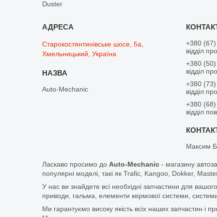
Duster
+380 (67)
Старокостянтинівське шосе, 5а,
відділ пр
Хмельницький, Україна
+380 (50)
відділ пр
+380 (73)
Auto-Mechanic
відділ пр
+380 (68)
відділ по
Максим Б
Ласкаво просимо до
Auto-Mechanic
- магазину автоз
популярні моделі, такі як Trafic, Kangoo, Dokker, Maste
У нас ви знайдете всі необхідні запчастини для вашого
приводи, гальма, елементи кермової системи, системи
Ми гарантуємо високу якість всіх наших запчастин і п