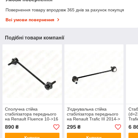
Повернення товару впродовж 365 днів за рахунок покупця
Всі умови повернення
Подібні товари компанії
Сполучна стійка
З'єднувальна стійка
Стаб
стабілізатора переднього
стабілізатора переднього
(d=2
на Renault Fluence 10->16
на Renault Trafic III 2014->
Trafi
— Renault (Оригінал) -
— ABS - ABS260245
(Ори
890
295
6 8
₴
₴
546182198R
Купити
Купити