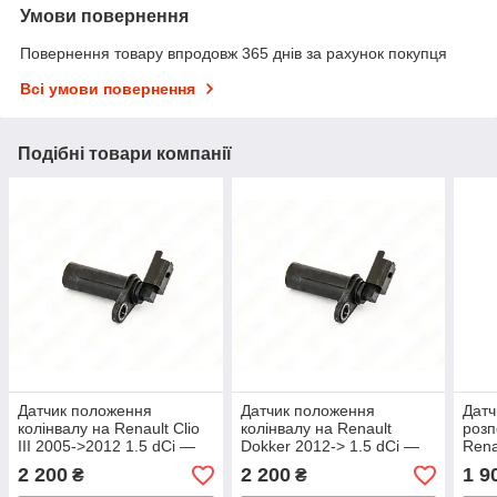
Умови повернення
Повернення товару впродовж 365 днів за рахунок покупця
Всі умови повернення
Подібні товари компанії
Датчик положення
Датчик положення
Датч
колінвалу на Renault Clio
колінвалу на Renault
розп
III 2005->2012 1.5 dCi —
Dokker 2012-> 1.5 dCi —
Rena
Nissan (Оригінал) - 23750-
Nissan (Оригінал) - 23750-
1.5d
2 200
2 200
1 9
₴
₴
00Q0B
00Q0B
(Ори