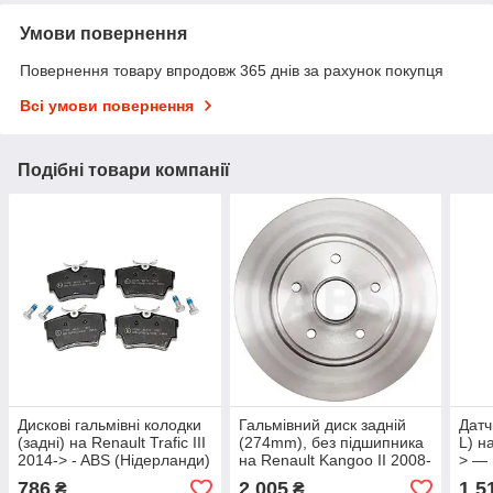
Умови повернення
Повернення товару впродовж 365 днів за рахунок покупця
Всі умови повернення
Подібні товари компанії
Дискові гальмівні колодки
Гальмівний диск задній
Датч
(задні) на Renault Trafic III
(274mm), без підшипника
L) н
2014-> - ABS (Нідерланди)
на Renault Kangoo II 2008-
> — 
- ABS37288
> — ABS (Нідерланди) -
479
786
2 005
1 5
₴
₴