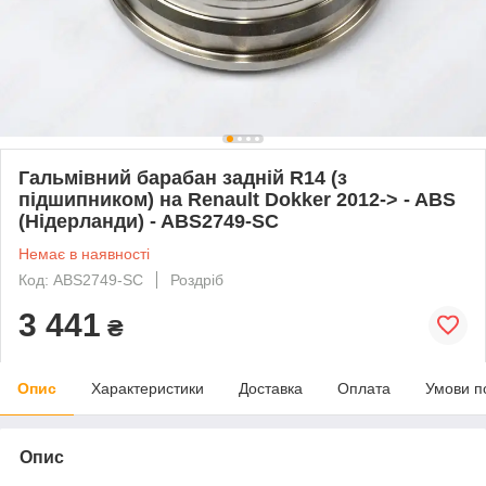
Гальмівний барабан задній R14 (з
підшипником) на Renault Dokker 2012-> - ABS
(Нідерланди) - ABS2749-SC
Немає в наявності
Код: ABS2749-SC
Роздріб
3 441
₴
Опис
Характеристики
Доставка
Оплата
Умови п
Опис