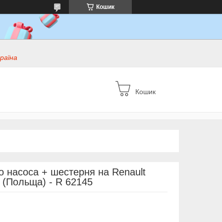
Кошик
раїна
Кошик
 насоса + шестерня на Renault
e (Польща) - R 62145