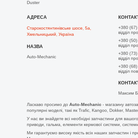
Duster
+380 (67)
Старокостянтинівське шосе, 5а,
відділ пр
Хмельницький, Україна
+380 (50)
відділ пр
+380 (73)
Auto-Mechanic
відділ пр
+380 (68)
відділ по
Максим Б
Ласкаво просимо до
Auto-Mechanic
- магазину автоз
популярні моделі, такі як Trafic, Kangoo, Dokker, Maste
У нас ви знайдете всі необхідні запчастини для вашого
приводи, гальма, елементи кермової системи, системи
Ми гарантуємо високу якість всіх наших запчастин і п