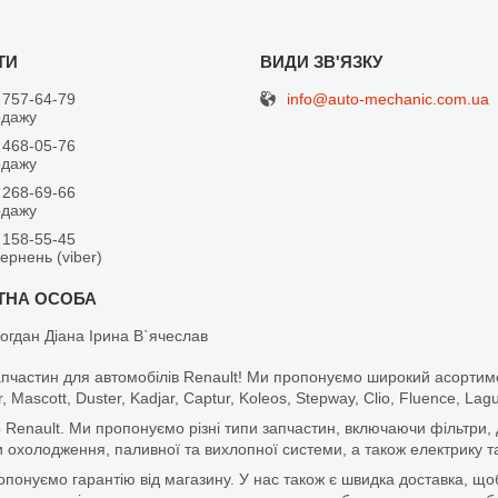
info@auto-mechanic.com.ua
 757-64-79
одажу
 468-05-76
одажу
 268-69-66
одажу
 158-55-45
вернень (viber)
огдан Діана Ірина В`ячеслав
апчастин для автомобілів Renault! Ми пропонуємо широкий асортим
r, Mascott, Duster, Kadjar, Captur, Koleos, Stepway, Clio, Fluence, La
 Renault. Ми пропонуємо різні типи запчастин, включаючи фільтри, д
 охолодження, паливної та вихлопної системи, а також електрику та
ропонуємо гарантію від магазину. У нас також є швидка доставка, 