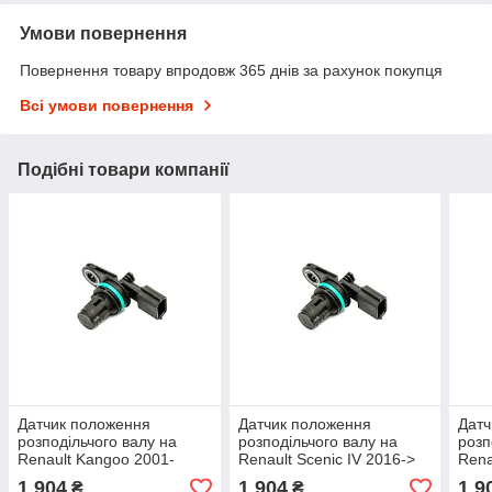
Умови повернення
Повернення товару впродовж 365 днів за рахунок покупця
Всі умови повернення
Подібні товари компанії
Датчик положення
Датчик положення
Датч
розподільчого валу на
розподільчого валу на
розп
Renault Kangoo 2001-
Renault Scenic IV 2016->
Rena
>2008 1.5 dCi — Renault
1.5 dCi — Renault
1.5 
1 904
1 904
1 9
₴
₴