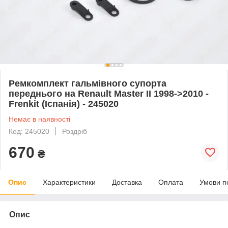
Ремкомплект гальмівного супорта
переднього на Renault Master II 1998->2010 -
Frenkit (Іспанія) - 245020
Немає в наявності
Код: 245020
Роздріб
670
₴
Опис
Характеристики
Доставка
Оплата
Умови п
Опис