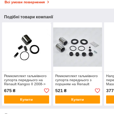
Всі умови повернення
Подібні товари компанії
Ремкомплект гальмівного
Ремкомплект гальмівного
Напр
супорта переднього на
супорта переднього з
пере
Renault Kangoo II 2008->
поршням на Renault
Masc
Autofren (Іспанія) D4-
Mascott 1999->2010 -
Fren
675
521
377
₴
₴
1049C
Frenkit (Іспанія) - 244904
Купити
Купити