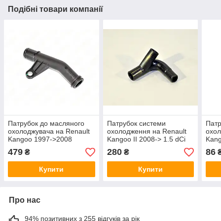
Подібні товари компанії
Патрубок до масляного
Патрубок системи
Патр
охолоджувача на Renault
охолодження на Renault
охол
Kangoo 1997->2008
Kangoo II 2008-> 1.5 dCi
Kang
1.9D+1.9dTi - Nissan
— STC (Іспанія) - T409156
dCi 
479
280
86
₴
₴
(Оригінал) - 2130900Q0H
SPV
Купити
Купити
Про нас
94% позитивних з 255 відгуків за рік