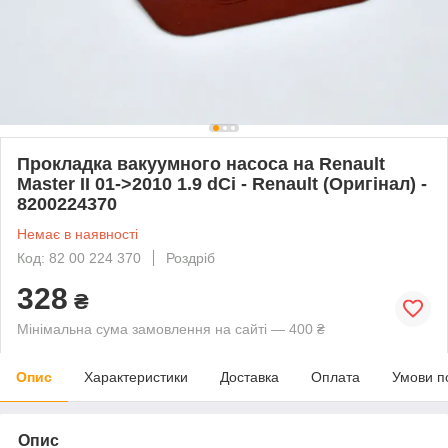
Прокладка вакуумного насоса на Renault
Master II 01->2010 1.9 dCi - Renault (Оригінал) -
8200224370
Немає в наявності
Код: 82 00 224 370
Роздріб
328
₴
Мінімальна сума замовлення на сайті — 400 ₴
Опис
Характеристики
Доставка
Оплата
Умови п
Опис