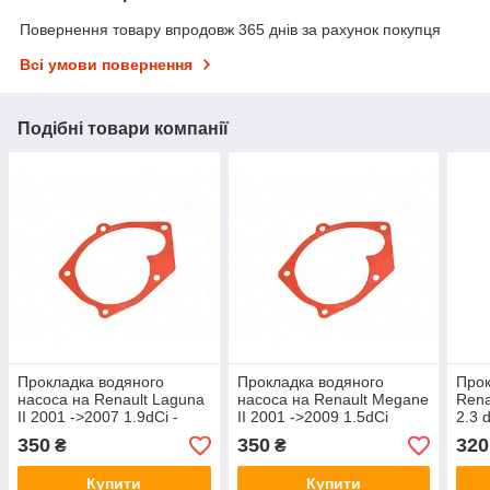
Повернення товару впродовж 365 днів за рахунок покупця
Всі умови повернення
Подібні товари компанії
Прокладка водяного
Прокладка водяного
Прок
насоса на Renault Laguna
насоса на Renault Megane
Rena
II 2001 ->2007 1.9dCi -
II 2001 ->2009 1.5dCi
2.3 
Nissan (Оригінал) - 21014-
+1.9dCi — Nissan
(Ори
350
350
320
₴
₴
00Q0J
(Оригінал) — 21014-
00Q0J
Купити
Купити