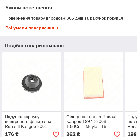
Умови повернення
Повернення товару впродовж 365 днів за рахунок покупця
Всі умови повернення
Подібні товари компанії
Подушка корпусу
Фільтр повітря на Renault
Поду
повітряного фільтра на
Kangoo 1997->2008
пові
Renault Kangoo 2001 -
1.5dCi — Meyle - 16-
Rena
>2008 1.5dCi — Nissan
123210009
>200
176
362
198
₴
₴
(Оригінал) — 13526-
(Ори