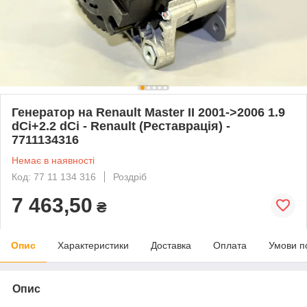
Генератор на Renault Master II 2001->2006 1.9
dCi+2.2 dCi - Renault (Реставрація) -
7711134316
Немає в наявності
Код: 77 11 134 316
Роздріб
7 463,50
₴
Опис
Характеристики
Доставка
Оплата
Умови п
Опис