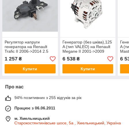
Регулятор напруги
Генератор (без шківа),125
Гене
генератора на Renault
A (тип VALEO) на Renault
A (т
Trafic II 2006->2014 2.5
Megane II 2001->2009
Mast
dCi (146л.з) - AS (Польща)
1.5dCi - AS-PL - A3035
1.9d
1 257
6 538
6 5
₴
₴
- ARE0063
A30
Купити
Купити
Про нас
94% позитивних з 255 відгуків за рік
Працює з 06.06.2011
м. Хмельницький
Старокостянтинівське шосе, 5а , Хмельницький, Україна