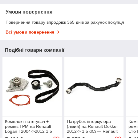
Умови повернення
Повернення товару впродовж 365 днів за рахунок покупця
Всі умови повернення
Подібні товари компанії
Комплект натягувач +
Патрубок інтеркулера
Комп
ремінь ГРМ на Renault
(лівий) на Renault Dokker
ремі
Logan I 2004->2012 1.5
2012-> 1.5 dCi — Renault
Clio
dCi — Renault (Оригінал) -
(Оригінал) - 144609369R
Rena