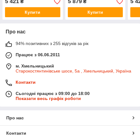
5 421
5 879
5 4
₴
₴
119A02421R
119
Купити
Купити
Про нас
94% позитивних з 255 відгуків за рік
Працює з 06.06.2011
м. Хмельницький
Старокостянтинівське шосе, 5а , Хмельницький, Україна
Контакти
Сьогодні працює з 09:00 до 18:00
Показати весь графік роботи
Про нас
Контакти