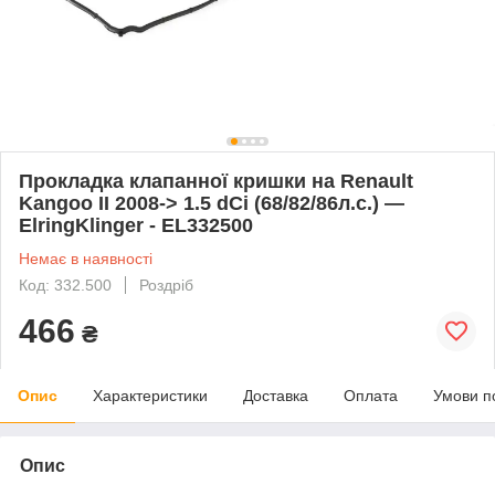
Прокладка клапанної кришки на Renault
Kangoo II 2008-> 1.5 dCi (68/82/86л.с.) —
ElringKlinger - EL332500
Немає в наявності
Код: 332.500
Роздріб
466
₴
Опис
Характеристики
Доставка
Оплата
Умови п
Опис