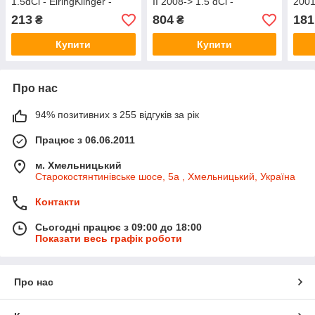
1.5dCi - ElringKlinger -
II 2008-> 1.5 dCi -
2001
EL967720
ElringKlinger - EL310220
Elri
213
804
181
₴
₴
Купити
Купити
Про нас
94% позитивних з 255 відгуків за рік
Працює з 06.06.2011
м. Хмельницький
Старокостянтинівське шосе, 5а , Хмельницький, Україна
Контакти
Сьогодні працює з 09:00 до 18:00
Показати весь графік роботи
Про нас