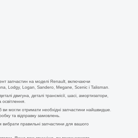
ент запчастин на моделі Renault, включаючи
guna, Lodgy, Logan, Sandero, Megane, Scenic і Talisman.
еталі двигуна, деталі трансмісії, шасі, амортизатори,
 освітлення.
щоб ви могли отримати необхідні запчастини найшвидше.
бку та відправку замовлень.
 вибрати правильні запчастини для вашого
ставки. Якщо вам зручніше, ви також можете