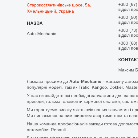
+380 (67)
Старокостянтинівське шосе, 5а,
відділ пр
Хмельницький, Україна
+380 (50)
відділ пр
+380 (73)
Auto-Mechanic
відділ пр
+380 (68)
відділ по
Максим Б
Ласкаво просимо до
Auto-Mechanic
- магазину автоз
популярні моделі, такі як Trafic, Kangoo, Dokker, Maste
У нас ви знайдете всі необхідні запчастини для вашого
приводи, гальма, елементи кермової системи, системи
Ми гарантуємо високу якість всіх наших запчастин і п
Ми пишаємося нашим широким асортиментом та власни
Наша команда професіоналів завжди готова допомогт
автомобіля Renault.
Ви можете оформити замовлення на нашому сайті, прос