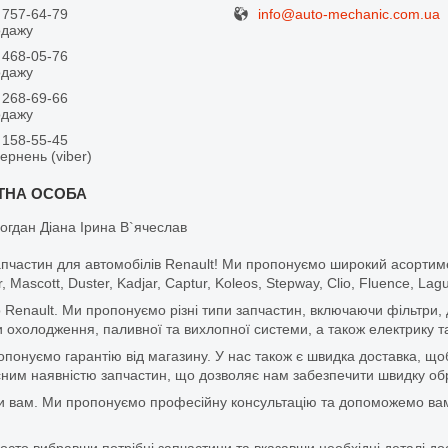
info@auto-mechanic.com.ua
 757-64-79
одажу
 468-05-76
одажу
 268-69-66
одажу
 158-55-45
вернень (viber)
огдан Діана Ірина В`ячеслав
апчастин для автомобілів Renault! Ми пропонуємо широкий асортим
r, Mascott, Duster, Kadjar, Captur, Koleos, Stepway, Clio, Fluence, La
 Renault. Ми пропонуємо різні типи запчастин, включаючи фільтри, д
 охолодження, паливної та вихлопної системи, а також електрику та
ропонуємо гарантію від магазину. У нас також є швидка доставка, 
м наявністю запчастин, що дозволяє нам забезпечити швидку обро
и вам. Ми пропонуємо професійну консультацію та допоможемо вам
то вибравши потрібні запчастини та вказавши необхідні деталі до