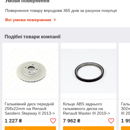
Умови повернення
Повернення товару впродовж 365 днів за рахунок покупця
Всі умови повернення
Подібні товари компанії
Гальмівний диск передній
Кільце ABS заднього
Галь
258x22mm на Renault
гальмівного диска на
302m
Sandero Stepway II 2013->
Renault Master III 2010->
III 
- ABS - ABS18316
RWD — Renault
здво
1 227
7 962
1 9
₴
₴
(Оригінал) - 479700660R
- 61