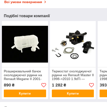
Всі умови повернення
Подібні товари компанії
Розширювальний бачок
Термостат охолоджуючої
Терм
охолоджуючої рідини на
рідини на Renault Master II
ріди
Renault Megane II 2001-
1998->2010 1.9dTi —
1998
>2009 1.9 dCi+1.6 16V+2.0
Renault (Оригинал) -
dCi 
890
1 282
393
₴
₴
- STC - T403678
7701474248
Купити
Купити