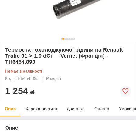
Термостат охолоджуючої рідини на Renault
Trafic 01-> 1.9 dCi — Vernet (Франція) -
TH6454.89J
Немає в наявності
Код: TH6454.89J
Роздріб
1 254
₴
Опис
Характеристики
Доставка
Оплата
Умови п
Опис