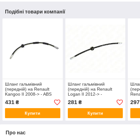
Подібні товари компанії
Шланг гальмівний
Шланг гальмівний
Шлан
(передній) на Renault
(передній) на Renault
(пер
Kangoo II 2008-> - ABS
Logan II 2012-> -
Renau
(Нідерланди) - ABSSL6210
AutoTechteile - 5040343
>201
431
281
297
₴
₴
CO1
Купити
Купити
Про нас