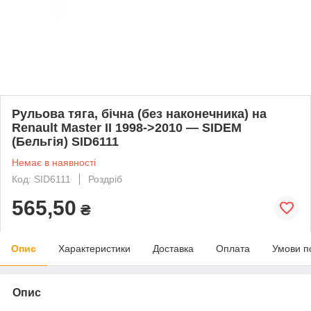
Рульова тяга, бічна (без наконечника) на
Renault Master II 1998->2010 — SIDEM
(Бельгія) SID6111
Немає в наявності
Код: SID6111
Роздріб
565,50
₴
Опис
Характеристики
Доставка
Оплата
Умови п
Опис