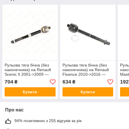
Рульова тяга бічна (без
Рульова тяга бічна (без
Руль
наконечника) на Renault
наконечника) на Renault
нако
Scenic II 2001->2009 —
Fluence 2010->2016 —
Mast
Febi - FE24720
Sidem - SID5818
Fort
704
634
192
₴
₴
Купити
Купити
Про нас
94% позитивних з 255 відгуків за рік