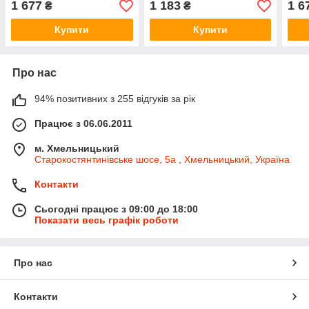
1 677
1 183
1 6
₴
₴
0252916020W
(Оригінал) - 6001551408
025
Купити
Купити
Про нас
94% позитивних з 255 відгуків за рік
Працює з 06.06.2011
м. Хмельницький
Старокостянтинівське шосе, 5а , Хмельницький, Україна
Контакти
Сьогодні працює з 09:00 до 18:00
Показати весь графік роботи
Про нас
Контакти