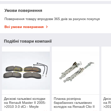
Умови повернення
Повернення товару впродовж 365 днів за рахунок покупця
Всі умови повернення
Подібні товари компанії
Дискові гальмівні колодки
Планка розпірна
Диск
на Renault Master II 2005-
барабанних гальмівних
на R
>2010 3.0 dCi - Meyle
колодок на Renault Clio II
>201
(Німеччина) -
1998->2005 — Renault
- Me