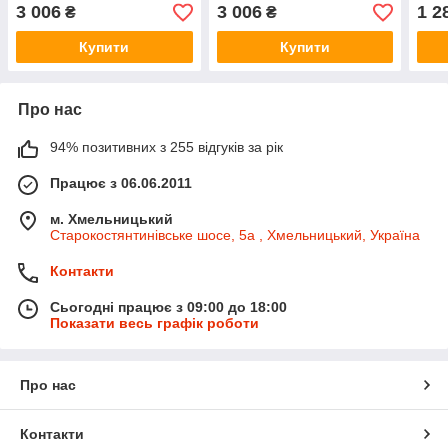
Scenic II 2001->2009 -
Clio III 2005->2012 - Valeo
Mega
3 006
3 006
1 2
₴
₴
Valeo - VAL509355
- VAL509355
NRF
Купити
Купити
Про нас
94% позитивних з 255 відгуків за рік
Працює з 06.06.2011
м. Хмельницький
Старокостянтинівське шосе, 5а , Хмельницький, Україна
Контакти
Сьогодні працює з 09:00 до 18:00
Показати весь графік роботи
Про нас
Контакти