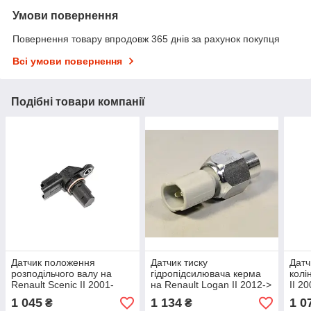
Умови повернення
Повернення товару впродовж 365 днів за рахунок покупця
Всі умови повернення
Подібні товари компанії
Датчик положення
Датчик тиску
Датч
розподільчого валу на
гідропідсилювача керма
колі
Renault Scenic II 2001-
на Renault Logan II 2012->
II 2
>2009 2.0dCi — PSA -
1.5 dCi — Renault
Rena
1 045
1 134
1 0
₴
₴
93198004
(Оригінал) - 497610324R
820