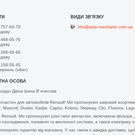
info@auto-mechanic.com.ua
 757-64-79
одажу
 468-05-76
одажу
 268-69-66
одажу
 158-55-45
вернень (viber)
огдан Діана Ірина В`ячеслав
апчастин для автомобілів Renault! Ми пропонуємо широкий асортим
r, Mascott, Duster, Kadjar, Captur, Koleos, Stepway, Clio, Fluence, La
 Renault. Ми пропонуємо різні типи запчастин, включаючи фільтри, д
 охолодження, паливної та вихлопної системи, а також електрику та
ропонуємо гарантію від магазину. У нас також є швидка доставка, 