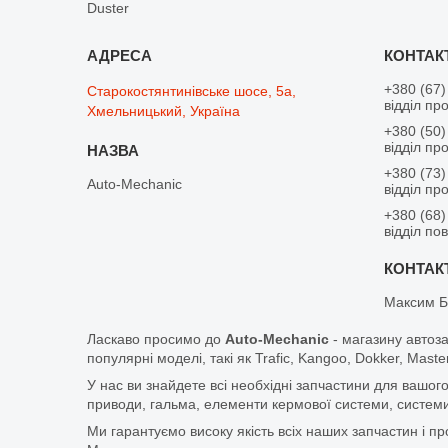
Duster
+380 (67)
Старокостянтинівське шосе, 5а,
відділ пр
Хмельницький, Україна
+380 (50)
відділ пр
+380 (73)
Auto-Mechanic
відділ пр
+380 (68)
відділ по
Максим Б
Ласкаво просимо до
Auto-Mechanic
- магазину автоз
популярні моделі, такі як Trafic, Kangoo, Dokker, Maste
У нас ви знайдете всі необхідні запчастини для вашого
приводи, гальма, елементи кермової системи, системи
Ми гарантуємо високу якість всіх наших запчастин і п