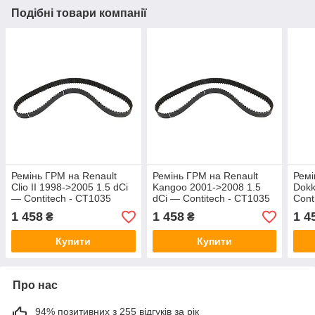
Подібні товари компанії
Ремінь ГРМ на Renault
Ремінь ГРМ на Renault
Ремі
Clio II 1998->2005 1.5 dCi
Kangoo 2001->2008 1.5
Dokk
— Contitech - CT1035
dCi — Contitech - CT1035
Cont
1 458
1 458
1 4
₴
₴
Купити
Купити
Про нас
94% позитивних з 255 відгуків за рік