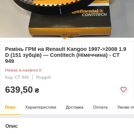
Ремінь ГРМ на Renault Kangoo 1997->2008 1.9
D (151 зубців) — Contitech (Німеччина) - CT
949
Немає в наявності
Код: CT 949
Роздріб
639,50
₴
Опис
Характеристики
Доставка
Оплата
Умови п
Опис