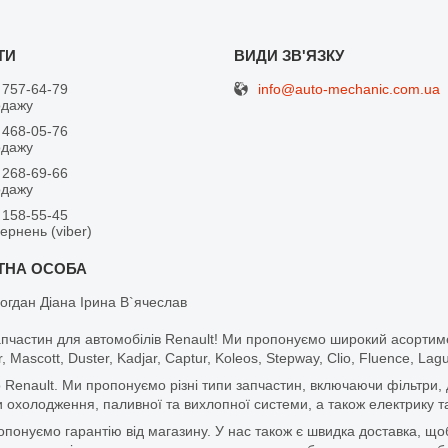
info@auto-mechanic.com.ua
 757-64-79
одажу
 468-05-76
одажу
 268-69-66
одажу
 158-55-45
вернень (viber)
огдан Діана Ірина В`ячеслав
апчастин для автомобілів Renault! Ми пропонуємо широкий асортим
r, Mascott, Duster, Kadjar, Captur, Koleos, Stepway, Clio, Fluence, La
 Renault. Ми пропонуємо різні типи запчастин, включаючи фільтри, д
 охолодження, паливної та вихлопної системи, а також електрику та
ропонуємо гарантію від магазину. У нас також є швидка доставка, 