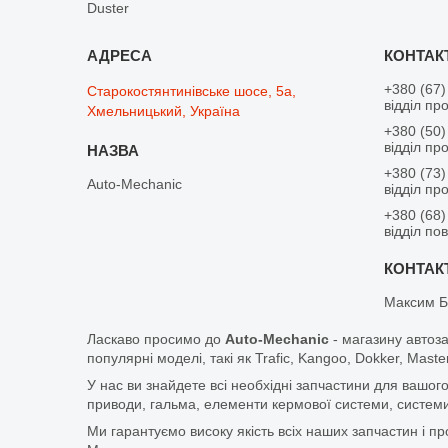
Duster
+380 (67)
Старокостянтинівське шосе, 5а,
відділ пр
Хмельницький, Україна
+380 (50)
відділ пр
+380 (73)
Auto-Mechanic
відділ пр
+380 (68)
відділ по
Максим Б
Ласкаво просимо до
Auto-Mechanic
- магазину автоз
популярні моделі, такі як Trafic, Kangoo, Dokker, Maste
У нас ви знайдете всі необхідні запчастини для вашого
приводи, гальма, елементи кермової системи, системи
Ми гарантуємо високу якість всіх наших запчастин і п