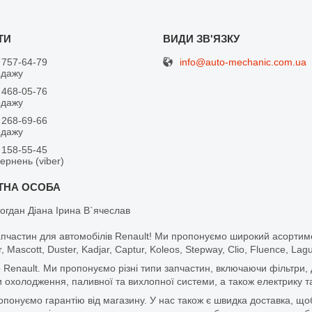
info@auto-mechanic.com.ua
 757-64-79
одажу
 468-05-76
одажу
 268-69-66
одажу
 158-55-45
вернень (viber)
огдан Діана Ірина В`ячеслав
апчастин для автомобілів Renault! Ми пропонуємо широкий асортим
r, Mascott, Duster, Kadjar, Captur, Koleos, Stepway, Clio, Fluence, La
 Renault. Ми пропонуємо різні типи запчастин, включаючи фільтри, д
 охолодження, паливної та вихлопної системи, а також електрику та
ропонуємо гарантію від магазину. У нас також є швидка доставка, 