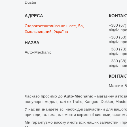
Duster
+380 (67)
Старокостянтинівське шосе, 5а,
відділ пр
Хмельницький, Україна
+380 (50)
відділ пр
+380 (73)
Auto-Mechanic
відділ пр
+380 (68)
відділ по
Максим Б
Ласкаво просимо до
Auto-Mechanic
- магазину автоз
популярні моделі, такі як Trafic, Kangoo, Dokker, Maste
У нас ви знайдете всі необхідні запчастини для вашого
приводи, гальма, елементи кермової системи, системи
Ми гарантуємо високу якість всіх наших запчастин і п