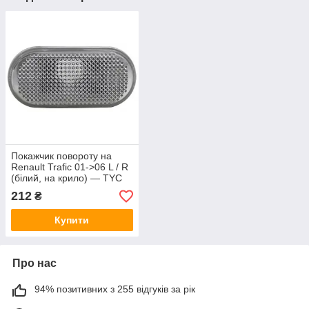
Покажчик повороту на
Renault Trafic 01->06 L / R
(білий, на крило) — TYC
(Тайвань) - TYC 18-0617-
212
₴
11-2
Купити
Про нас
94% позитивних з 255 відгуків за рік