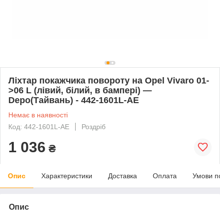
Ліхтар покажчика повороту на Opel Vivaro 01-
>06 L (лівий, білий, в бампері) —
Depo(Тайвань) - 442-1601L-AE
Немає в наявності
Код: 442-1601L-AE
Роздріб
1 036
₴
Опис
Характеристики
Доставка
Оплата
Умови п
Опис