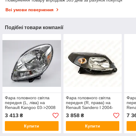
Повернення товару впродовж 365 днів за рахунок покупця
Всі умови повернення
Подібні товари компанії
Фара головного світла
Фара головного світла
Фара
передня (L, ліва) на
передня (R, права) на
пере
Renault Kangoo 03->2008
Renault Sandero I 2004-
Rena
— Renault (Оригінал) -
>2012 — Renault
>201
3 413
3 858
7 3
₴
₴
260603883R
(Оригінал) - 260104793R
- 26
Купити
Купити