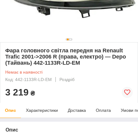
Фара головного світла передня на Renault
Trafic 2001->2006 R (права, електро) — Depo
(Тайвань) 442-1133R-LD-EM
Немає в наявності
Код: 442-1133R-LD-EM
Роздріб
3 219
₴
Опис
Характеристики
Доставка
Оплата
Умови п
Опис