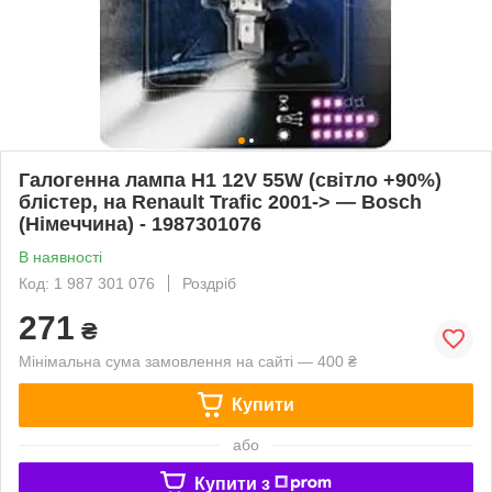
Галогенна лампа H1 12V 55W (світло +90%)
блістер, на Renault Trafic 2001-> — Bosch
(Німеччина) - 1987301076
В наявності
Код: 1 987 301 076
Роздріб
271
₴
Мінімальна сума замовлення на сайті — 400 ₴
Купити
або
Купити з