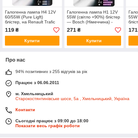
Галогенна лампа H4 12V
Галогенна лампа H1 12V
Гало
60/55W (Pure Ligft)
55W (світло +90%) блістер
55W 
блістер, на Renault Trafic
— Bosch (Німеччина) -
бліс
01-> — Bosch (Німеччина)
1987301076
2001
119
271
171
₴
₴
- 1987301001
(Нім
Купити
Купити
Про нас
94% позитивних з 255 відгуків за рік
Працює з 06.06.2011
м. Хмельницький
Старокостянтинівське шосе, 5а , Хмельницький, Україна
Контакти
Сьогодні працює з 09:00 до 18:00
Показати весь графік роботи