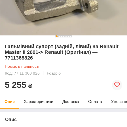
Гальмівний супорт (задній, лівий) на Renault
Master II 2001-> Renault (Оригінал) —
7711368826
Немає в наявності
Код: 77 11 368 826
Роздріб
5 255
₴
Опис
Характеристики
Доставка
Оплата
Умови п
Опис