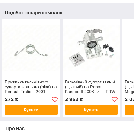
Подібні товари компанії
Пружинка гальмівного
Гальмівний супорт задній
Галь
супорта заднього (ліва) на
(L, лівий) на Renault
(L, 
Renault Trafic II 2001-
Kangoo II 2008 -> — TRW
Mega
>2014 - Nissan (Оригінал)
- BHN920
Kamo
272
3 953
2 0
₴
₴
- 44090-00QAC
Купити
Купити
Про нас